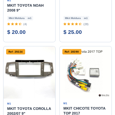
M1
MKIT TOYOTA NOAH
2008 9"
Mkit Moldura
m1
Mkit Moldura
m1
(4)
(28)
$ 20.00
$ 25.00
Ref: 29224
Ref: 28390
M1
M1
MKIT CHICOTE TOYOTA
MKIT TOYOTA COROLLA
TOP 2017
2002/07 9"