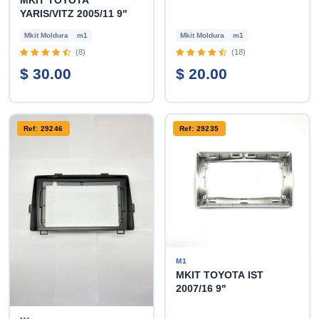
MKIT TOYOTA
YARIS/VITZ 2005/11 9"
Mkit Moldura
m1
Mkit Moldura
m1
(8)
(18)
$ 30.00
$ 20.00
Ref: 29246
Ref: 29235
M1
MKIT TOYOTA IST
2007/16 9"