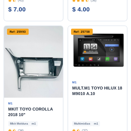
(43)
(36)
$ 7.00
$ 4.00
Ref: 25993
Ref: 25758
M1
MULT.M1 TOYO HILUX 18
M9010 A.10
M1
MKIT TOYO COROLLA
2018 10"
Mkit Moldura
m1
Multimidias
m1
(34)
(37)