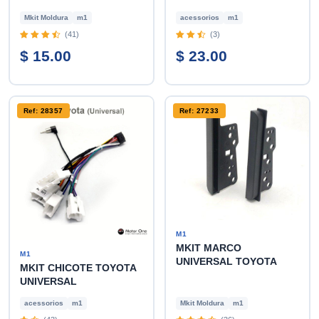
Mkit Moldura
m1
acessorios
m1
(41)
(3)
$ 15.00
$ 23.00
Ref: 28357
Ref: 27233
M1
MKIT MARCO
M1
UNIVERSAL TOYOTA
MKIT CHICOTE TOYOTA
UNIVERSAL
acessorios
m1
Mkit Moldura
m1