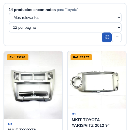
14 productos encontrados
para "toyota"
Ref: 29268
Ref: 29257
M1
MKIT TOYOTA
M1
YARIS/VITZ 2012 9"