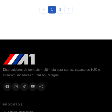
1
2
Distribuidores de centrais multimídia para carros, capacetes HJC e
intercomunicadores SENA no Paraguai.
PRODUTOS