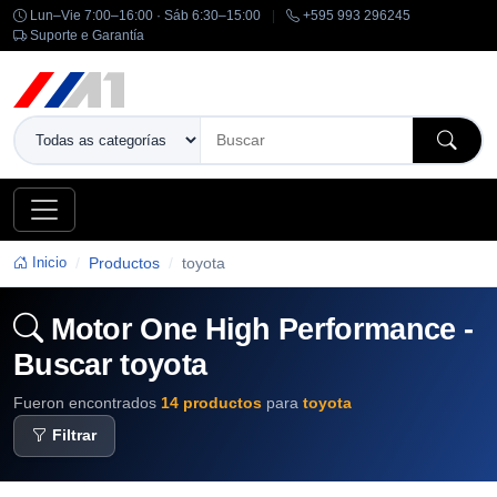
Lun–Vie 7:00–16:00 · Sáb 6:30–15:00
|
+595 993 296245
Suporte e Garantía
Inicio
Productos
toyota
Motor One High Performance -
Buscar toyota
Fueron encontrados
14 productos
para
toyota
Filtrar