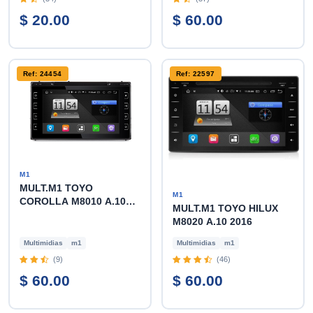
$ 20.00
$ 60.00
Ref: 24454
Ref: 22597
M1
MULT.M1 TOYO
M1
COROLLA M8010 A.10
MULT.M1 TOYO HILUX
2018
M8020 A.10 2016
Multimidias
m1
Multimidias
m1
(9)
(46)
$ 60.00
$ 60.00