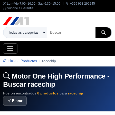
Lun–Vie 7:00–16:00 · Sáb 6:30–15:00
|
+595 993 296245
Suporte e Garantía
Inicio
Productos
racechip
Motor One High Performance -
Buscar racechip
Fueron encontrados
0 productos
para
racechip
Filtrar