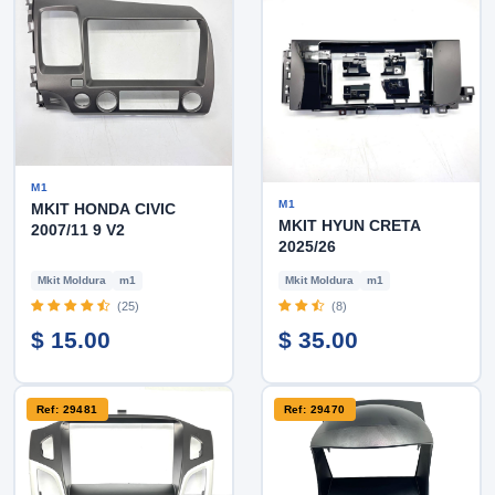
M1
M1
MKIT HONDA CIVIC
MKIT HYUN CRETA
2007/11 9 V2
2025/26
Mkit Moldura
m1
Mkit Moldura
m1
(25)
(8)
$ 15.00
$ 35.00
Ref: 29481
Ref: 29470