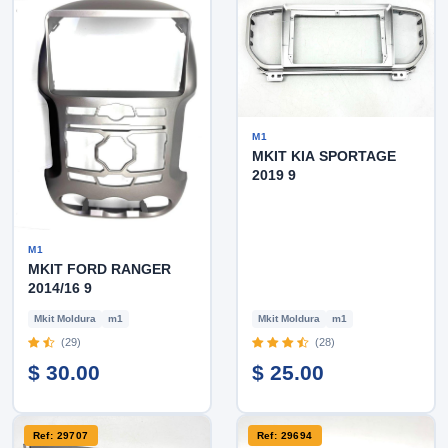
M1
MKIT KIA SPORTAGE
2019 9
M1
MKIT FORD RANGER
2014/16 9
Mkit Moldura
m1
Mkit Moldura
m1
(29)
(28)
$ 30.00
$ 25.00
Ref: 29707
Ref: 29694