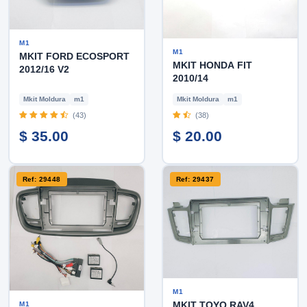
M1
M1
MKIT FORD ECOSPORT
MKIT HONDA FIT
2012/16 V2
2010/14
Mkit Moldura
m1
Mkit Moldura
m1
(43)
(38)
$ 35.00
$ 20.00
Ref: 29448
Ref: 29437
M1
MKIT TOYO RAV4
M1