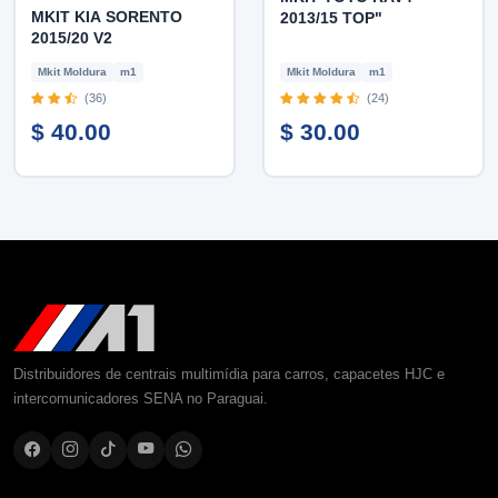
MKIT KIA SORENTO
2013/15 TOP"
2015/20 V2
Mkit Moldura
m1
Mkit Moldura
m1
(36)
(24)
$ 40.00
$ 30.00
Distribuidores de centrais multimídia para carros, capacetes HJC e
intercomunicadores SENA no Paraguai.