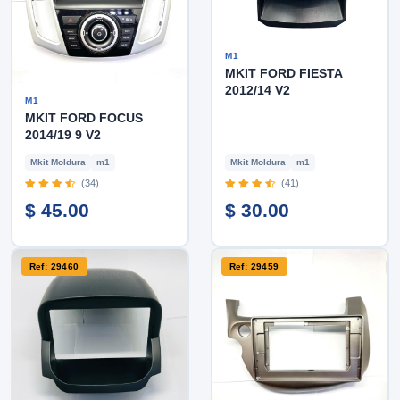
M1
MKIT FORD FIESTA
2012/14 V2
M1
MKIT FORD FOCUS
2014/19 9 V2
Mkit Moldura
m1
Mkit Moldura
m1
(34)
(41)
$ 45.00
$ 30.00
Ref: 29460
Ref: 29459