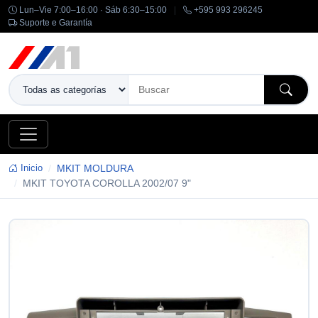
Lun–Vie 7:00–16:00 · Sáb 6:30–15:00
|
+595 993 296245
Suporte e Garantía
Inicio
MKIT MOLDURA
MKIT TOYOTA COROLLA 2002/07 9"
-14%