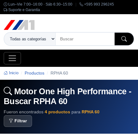
Lun–Vie 7:00–16:00 · Sáb 6:30–15:00
|
+595 993 296245
Suporte e Garantía
Inicio
Productos
RPHA 60
Motor One High Performance -
Buscar RPHA 60
Fueron encontrados
4 productos
para
RPHA 60
Filtrar