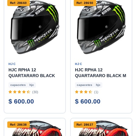
Ref: 28660
Ref: 28650
HJC
HJC
HJC RPHA 12
HJC RPHA 12
QUARTARARO BLACK
QUARTARARO BLACK M
capacetes
hjc
capacetes
hjc
(30)
(1)
$ 600.00
$ 600.00
Ref: 28638
Ref: 28627