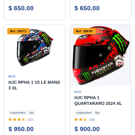
$ 650.00
$ 650.00
Ref: 29571
Ref: 28895
HJC
HJC RPHA 1 V2 LE MANS
3 XL
HJC
HJC RPHA 1
QUARTARARO 2024 XL
capacetes
hjc
capacetes
hjc
(37)
(33)
$ 950.00
$ 900.00