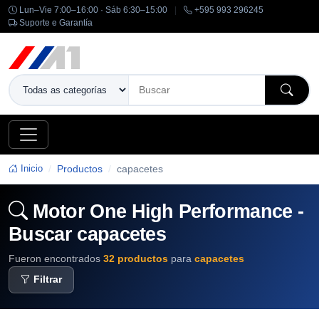
Lun–Vie 7:00–16:00 · Sáb 6:30–15:00
|
+595 993 296245
Suporte e Garantía
Inicio
Productos
capacetes
Motor One High Performance -
Buscar capacetes
Fueron encontrados
32 productos
para
capacetes
Filtrar