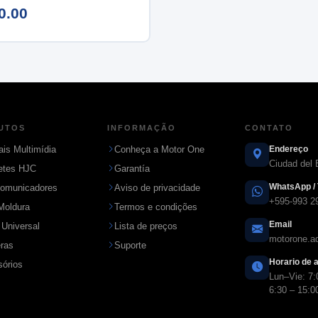
0.00
UTOS
INFORMAÇÃO
CONTATO
ais Multimídia
Conheça a Motor One
Endereço
Ciudad del 
etes HJC
Garantía
WhatsApp / 
comunicadores
Aviso de privacidade
+595-993 2
Moldura
Termos e condições
Email
 Universal
Lista de preços
motorone.
ras
Suporte
Horario de 
órios
Lun–Vie: 7:
6:30 – 15:0