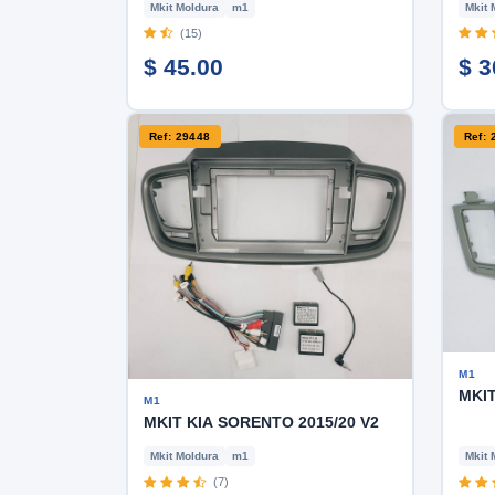
Mkit Moldura
m1
Mkit 
(15)
$ 45.00
$ 3
Ref: 29448
Ref: 
M1
MKIT
M1
MKIT KIA SORENTO 2015/20 V2
Mkit Moldura
m1
Mkit 
(7)