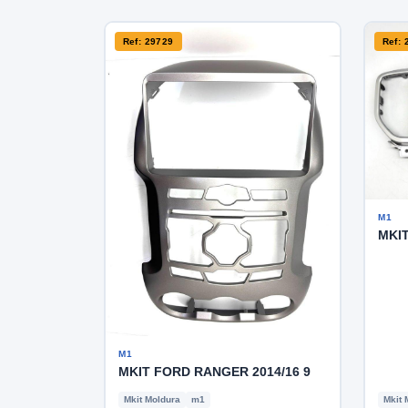
Ref: 29729
Ref: 
M1
MKIT
M1
MKIT FORD RANGER 2014/16 9
Mkit Moldura
m1
Mkit 