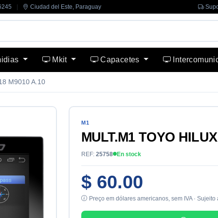
6245
|
Ciudad del Este, Paraguay
Supo
midias
Mkit
Capacetes
Intercomuni
8 M9010 A.10
M1
MULT.M1 TOYO HILUX 
REF:
25758
En stock
$ 60.00
Preço em dólares americanos, sem IVA · Sujeito 