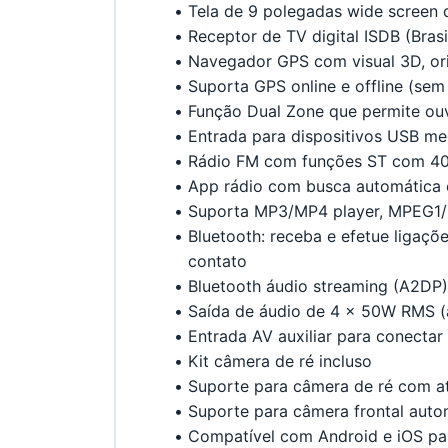
Tela de 9 polegadas wide screen d
Receptor de TV digital ISDB (Brasil
Navegador GPS com visual 3D, ori
Suporta GPS online e offline (sem 
Função Dual Zone que permite ouv
Entrada para dispositivos USB me
Rádio FM com funções ST com 40
App rádio com busca automática 
Suporta MP3/MP4 player, MPEG1/
Bluetooth: receba e efetue ligaçõe
contato
Bluetooth áudio streaming (A2DP)
Saída de áudio de 4 x 50W RMS (am
Entrada AV auxiliar para conectar
Kit câmera de ré incluso
Suporte para câmera de ré com a
Suporte para câmera frontal aut
Compatível com Android e iOS pa