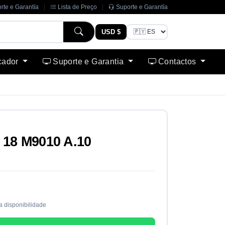
rte e Garantía
|
Lista de Preço
|
Suporte e Garantía
USD $
cador
Suporte e Garantia
Contactos
18 M9010 A.10
a disponibilidade