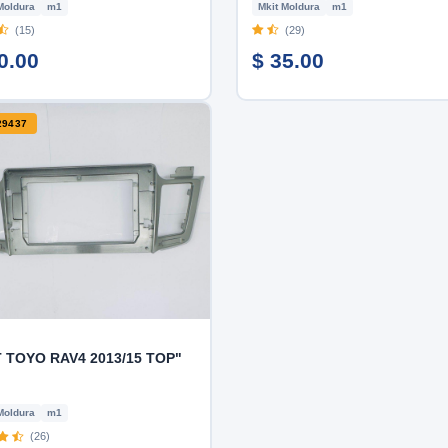
Moldura
m1
Mkit Moldura
m1
(15)
(29)
0.00
$ 35.00
29437
 TOYO RAV4 2013/15 TOP"
Moldura
m1
(26)