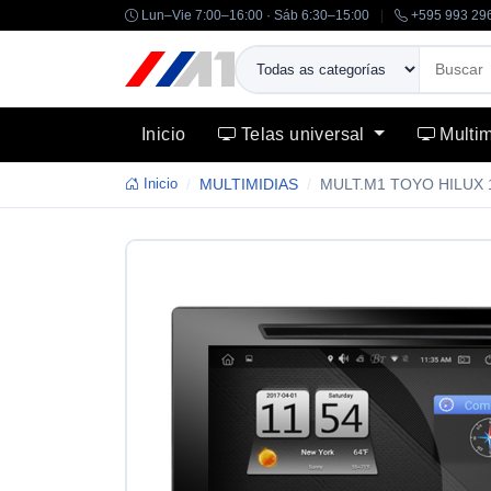
Lun–Vie 7:00–16:00 · Sáb 6:30–15:00
|
+595 993 29
Inicio
Telas universal
Multi
Inicio
MULTIMIDIAS
MULT.M1 TOYO HILUX 1
-14%