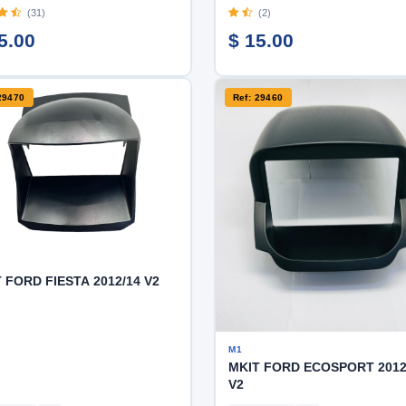
(31)
(2)
5.00
$ 15.00
29470
Ref: 29460
 FORD FIESTA 2012/14 V2
M1
MKIT FORD ECOSPORT 2012
V2