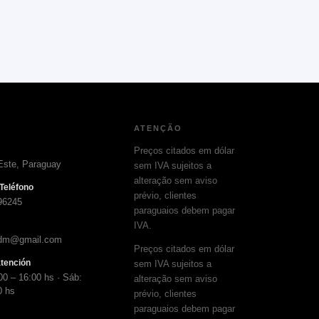
ATENÇÃO
Preços citados em dólar
Este, Paraguay
sem IVA sujeitos a
alteração sem aviso
Teléfono
prévio, clientes
96245
paraguaios debem pagar
IVA.
adm@gmail.com
Preços citados em dólar
atención
sem IVA sujeitos a
00 – 16:00 hs · Sáb:
alteração sem aviso
0 hs
prévio, clientes
paraguaios debem pagar