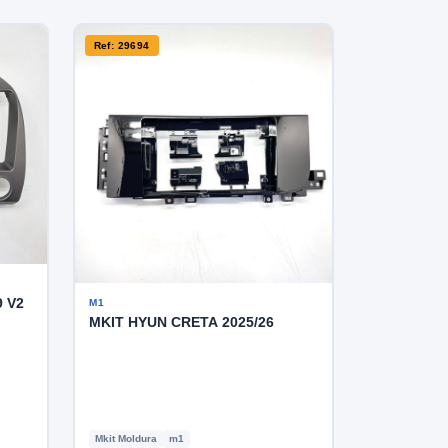
Ref: 29694
9 V2
M1
MKIT HYUN CRETA 2025/26
Mkit Moldura
m1