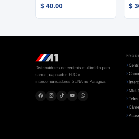
$ 40.00
$ 3
PROD
Centr
Distribuidores de centrais multimídia para
Capc
carros, capacetes HJC e
intercomunicadores SENA no Paraguai.
Inter
Mkit 
Telas
Câme
Acess