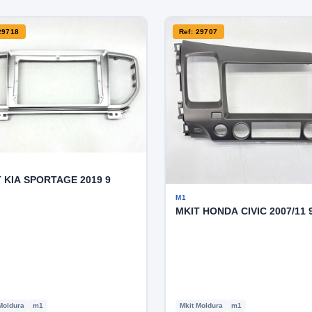
29718
Ref: 29707
 KIA SPORTAGE 2019 9
M1
MKIT HONDA CIVIC 2007/11 
Moldura
m1
Mkit Moldura
m1