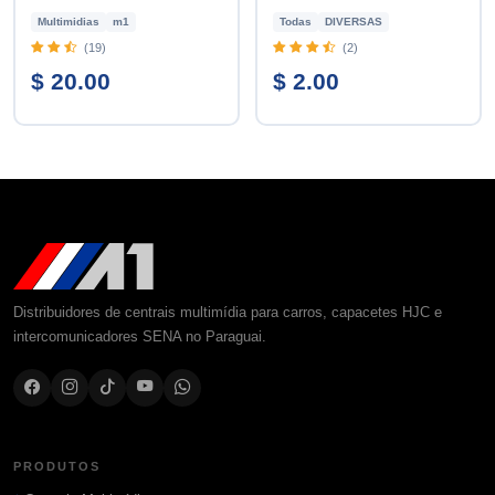
Multimidias
m1
Todas
DIVERSAS
(19)
(2)
$ 20.00
$ 2.00
Distribuidores de centrais multimídia para carros, capacetes HJC e
intercomunicadores SENA no Paraguai.
PRODUTOS