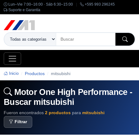
Lun–Vie 7:00–16:00 · Sáb 6:30–15:00
|
+595 993 296245
Suporte e Garantía
Inicio
Productos
mitsubishi
Motor One High Performance -
Buscar mitsubishi
Fueron encontrados
2 productos
para
mitsubishi
Filtrar