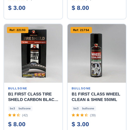
$ 3.00
$ 8.00
Ref: 22193
Ref: 21754
BULLSONE
BULLSONE
B1 FIRST CLASS TIRE
B1 FIRST CLASS WHEEL
SHIELD CARBON BLACK
CLEAN & SHINE 550ML
300ML
bs3
bullsone
bs3
bullsone
(42)
(39)
$ 8.00
$ 3.00