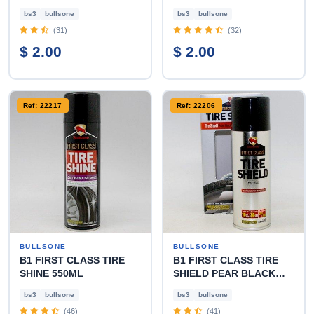
bs3
bullsone
bs3
bullsone
(31)
(32)
$ 2.00
$ 2.00
Ref: 22217
Ref: 22206
BULLSONE
BULLSONE
B1 FIRST CLASS TIRE
B1 FIRST CLASS TIRE
SHINE 550ML
SHIELD PEAR BLACK
300ML
bs3
bullsone
bs3
bullsone
(46)
(41)