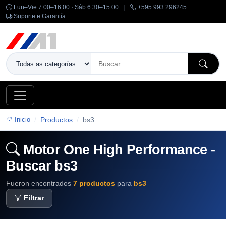
Lun–Vie 7:00–16:00 · Sáb 6:30–15:00
|
+595 993 296245
Suporte e Garantía
Inicio
Productos
bs3
Motor One High Performance -
Buscar bs3
Fueron encontrados
7 productos
para
bs3
Filtrar