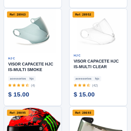
Ref: 28963
Ref: 28952
HJC
HJC
VISOR CAPACETE HJC
VISOR CAPACETE HJC
IS-MULTI CLEAR
IS-MULTI SMOKE
acessorios
hjc
acessorios
hjc
(4)
(42)
$ 15.00
$ 15.00
Ref: 28895
Ref: 28693