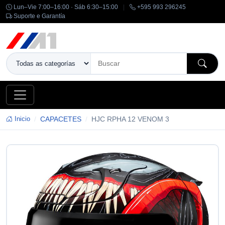
Lun–Vie 7:00–16:00 · Sáb 6:30–15:00
|
+595 993 296245
Suporte e Garantía
Inicio
CAPACETES
HJC RPHA 12 VENOM 3
-14%