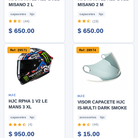
MISANO 2 L
MISANO 2 M
capacetes
hjc
capacetes
hjc
(44)
(19)
$ 650.00
$ 650.00
Ref: 29571
Ref: 28974
HJC
HJC
HJC RPHA 1 V2 LE
VISOR CAPACETE HJC
MANS 3 XL
IS-MULTI DARK SMOKE
capacetes
hjc
acessorios
hjc
(4)
(44)
$ 950.00
$ 15.00