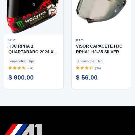
HJC
HJC
HJC RPHA 1
VISOR CAPACETE HJC
QUARTARARO 2024 XL
RPHA1 HJ-35 SILVER
capacetes
hjc
acessorios
hjc
(34)
(36)
$ 900.00
$ 56.00