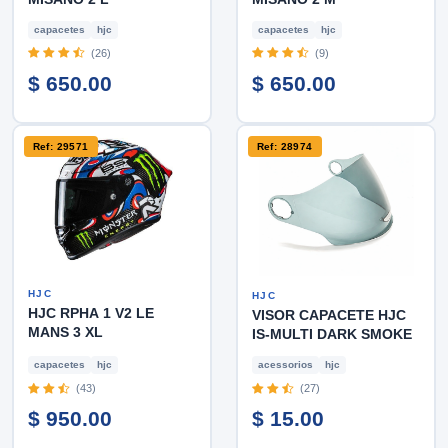
capacetes
hjc
capacetes
hjc
(26)
(9)
$ 650.00
$ 650.00
Ref: 29571
Ref: 28974
HJC
HJC
HJC RPHA 1 V2 LE
VISOR CAPACETE HJC
MANS 3 XL
IS-MULTI DARK SMOKE
capacetes
hjc
acessorios
hjc
(43)
(27)
$ 950.00
$ 15.00