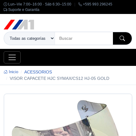
Lun–Vie 7:00–16:00 · Sáb 6:30–15:00
|
+595 993 296245
Suporte e Garantía
Inicio
ACESSORIOS
VISOR CAPACETE HJC SYMAX/CS12 HJ-05 GOLD
-14%