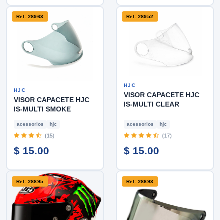
Ref: 28963
Ref: 28952
HJC
HJC
VISOR CAPACETE HJC
VISOR CAPACETE HJC
IS-MULTI CLEAR
IS-MULTI SMOKE
acessorios
hjc
acessorios
hjc
(15)
(17)
$ 15.00
$ 15.00
Ref: 28895
Ref: 28693