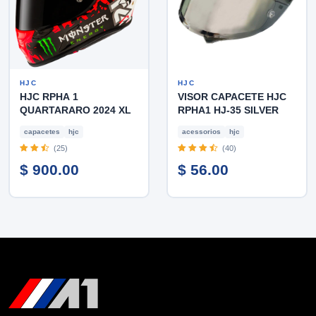
HJC
HJC
HJC RPHA 1
VISOR CAPACETE HJC
QUARTARARO 2024 XL
RPHA1 HJ-35 SILVER
capacetes
hjc
acessorios
hjc
(25)
(40)
$ 900.00
$ 56.00