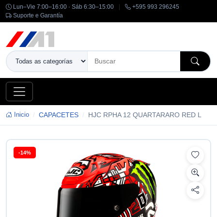
Lun–Vie 7:00–16:00 · Sáb 6:30–15:00
|
+595 993 296245
Suporte e Garantía
Inicio
CAPACETES
HJC RPHA 12 QUARTARARO RED L
-14%