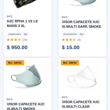
HJC
HJC
HJC RPHA 1 V2 LE
VISOR CAPACETE HJC
MANS 3 XL
IS-MULTI DARK SMOKE
capacetes
hjc
acessorios
hjc
(29)
(4)
$ 950.00
$ 15.00
Ref: 28963
Ref: 28952
HJC
HJC
VISOR CAPACETE HJC
VISOR CAPACETE HJC
IS-MULTI CLEAR
IS-MULTI SMOKE