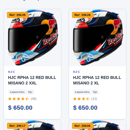
Ref: 29639
Ref: 29628
HJC
HJC
HJC RPHA 12 RED BULL
HJC RPHA 12 RED BULL
MISANO 2 XXL
MISANO 2 XL
capacetes
hjc
capacetes
hjc
(40)
(11)
$ 650.00
$ 650.00
Ref: 29617
Ref: 29606