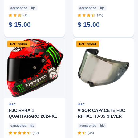
acessorios
hjc
acessorios
hjc
(49)
(35)
$ 15.00
$ 15.00
Ref: 28895
Ref: 28693
HJC
HJC
HJC RPHA 1
VISOR CAPACETE HJC
QUARTARARO 2024 XL
RPHA1 HJ-35 SILVER
capacetes
hjc
acessorios
hjc
(42)
(35)