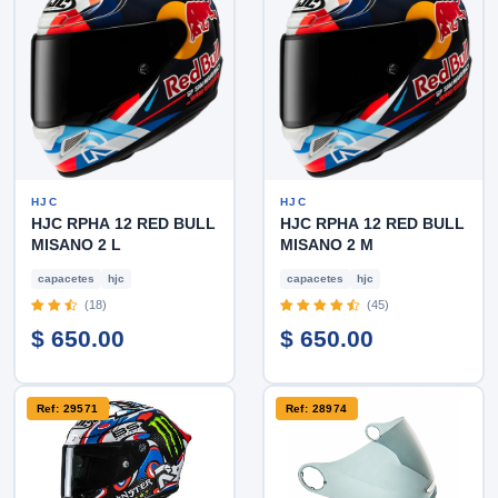
HJC
HJC
HJC RPHA 12 RED BULL
HJC RPHA 12 RED BULL
MISANO 2 L
MISANO 2 M
capacetes
hjc
capacetes
hjc
(18)
(45)
$ 650.00
$ 650.00
Ref: 29571
Ref: 28974