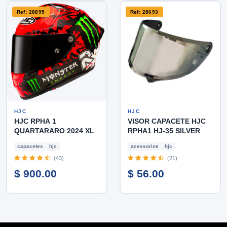
Ref: 28895
Ref: 28693
HJC
HJC
HJC RPHA 1
VISOR CAPACETE HJC
QUARTARARO 2024 XL
RPHA1 HJ-35 SILVER
capacetes
hjc
acessorios
hjc
(43)
(21)
$ 900.00
$ 56.00