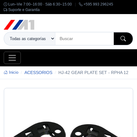
Lun–Vie 7:00–16:00 · Sáb 6:30–15:00
|
+595 993 296245
Suporte e Garantía
Inicio
ACESSORIOS
HJ-42 GEAR PLATE SET - RPHA 12
-14%