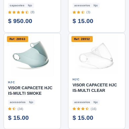
capacetes
hjc
acessorios
hjc
(8)
(3)
$ 950.00
$ 15.00
Ref: 28963
Ref: 28952
HJC
HJC
VISOR CAPACETE HJC
VISOR CAPACETE HJC
IS-MULTI CLEAR
IS-MULTI SMOKE
acessorios
hjc
acessorios
hjc
(34)
(16)
$ 15.00
$ 15.00