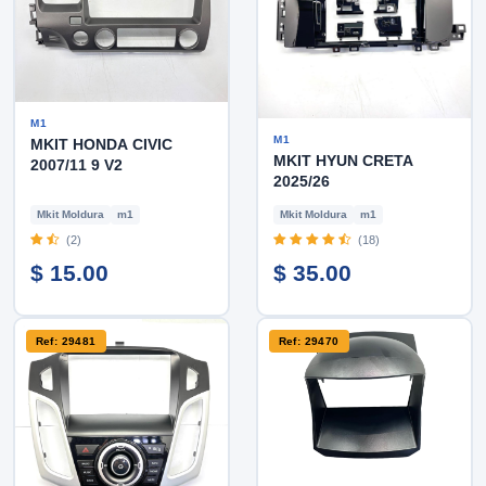
M1
M1
MKIT HONDA CIVIC
MKIT HYUN CRETA
2007/11 9 V2
2025/26
Mkit Moldura
m1
Mkit Moldura
m1
(2)
(18)
$ 15.00
$ 35.00
Ref: 29481
Ref: 29470