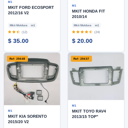
M1
M1
MKIT FORD ECOSPORT
MKIT HONDA FIT
2012/16 V2
2010/14
Mkit Moldura
m1
Mkit Moldura
m1
(12)
(24)
$ 35.00
$ 20.00
Ref: 29448
Ref: 29437
M1
MKIT TOYO RAV4
M1
MKIT KIA SORENTO
2013/15 TOP"
2015/20 V2