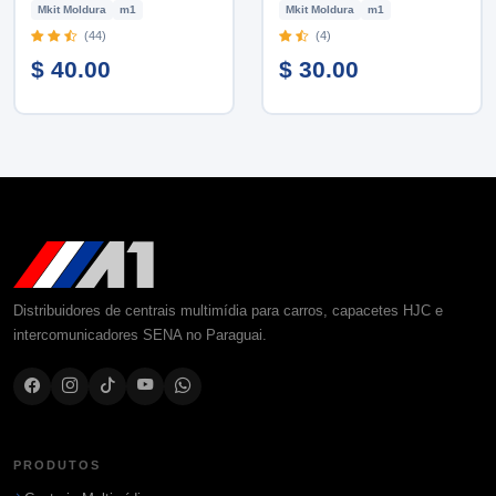
Mkit Moldura
m1
Mkit Moldura
m1
(44)
(4)
$ 40.00
$ 30.00
Distribuidores de centrais multimídia para carros, capacetes HJC e
intercomunicadores SENA no Paraguai.
PRODUTOS