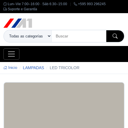
Lun–Vie 7:00–16:00 · Sáb 6:30–15:00
|
+595 993 296245
Suporte e Garantía
Inicio
LAMPADAS
LED TRICOLOR
-14%