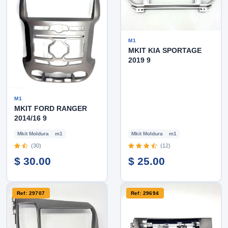
M1
MKIT KIA SPORTAGE
2019 9
M1
MKIT FORD RANGER
2014/16 9
Mkit Moldura
m1
Mkit Moldura
m1
(30)
(12)
$ 30.00
$ 25.00
Ref: 29707
Ref: 29694