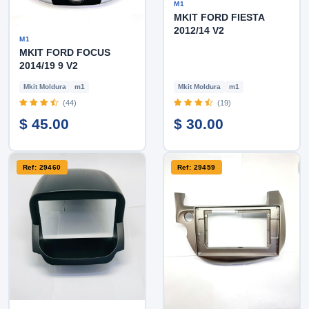
M1
MKIT FORD FIESTA
2012/14 V2
M1
MKIT FORD FOCUS
2014/19 9 V2
Mkit Moldura
m1
Mkit Moldura
m1
(44)
(19)
$ 45.00
$ 30.00
Ref: 29460
Ref: 29459