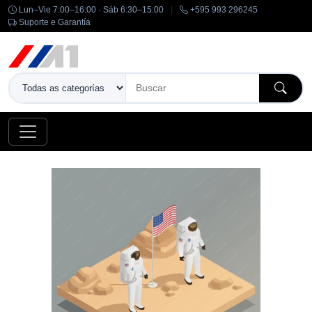
Lun–Vie 7:00–16:00 · Sáb 6:30–15:00
|
+595 993 296245
Suporte e Garantía