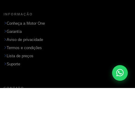
INFORMAÇÃO
Conheça a Motor One
Garantía
Aviso de privacidade
Termos e condições
Lista de preços
Suporte
CONTATO
Endereço
Ciudad del Este, Paraguay
WhatsApp / Teléfono
+595-993 296245
Email