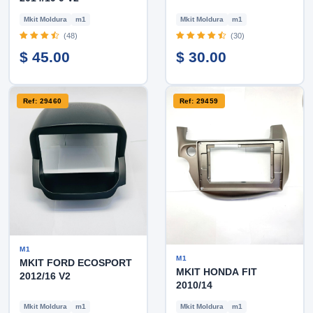
Mkit Moldura
m1
Mkit Moldura
m1
(48)
(30)
$ 45.00
$ 30.00
Ref: 29460
Ref: 29459
M1
M1
MKIT FORD ECOSPORT
MKIT HONDA FIT
2012/16 V2
2010/14
Mkit Moldura
m1
Mkit Moldura
m1