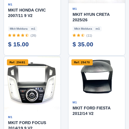
M1
M1
MKIT HONDA CIVIC
MKIT HYUN CRETA
2007/11 9 V2
2025/26
Mkit Moldura
m1
Mkit Moldura
m1
(26)
(11)
$ 15.00
$ 35.00
Ref: 29481
Ref: 29470
M1
MKIT FORD FIESTA
2012/14 V2
M1
MKIT FORD FOCUS
2014/19 9 V2