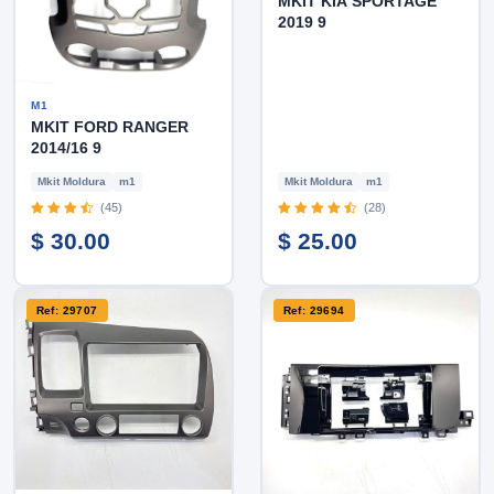
MKIT KIA SPORTAGE
2019 9
M1
MKIT FORD RANGER
2014/16 9
Mkit Moldura
m1
Mkit Moldura
m1
(45)
(28)
$ 30.00
$ 25.00
Ref: 29707
Ref: 29694