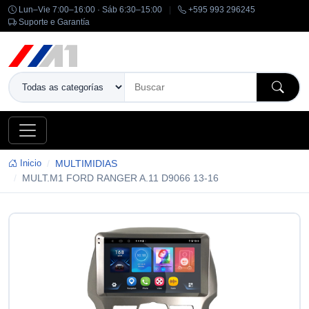
Lun–Vie 7:00–16:00 · Sáb 6:30–15:00
|
+595 993 296245
Suporte e Garantía
Inicio
MULTIMIDIAS
MULT.M1 FORD RANGER A.11 D9066 13-16
-14%