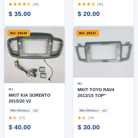
(39)
(30)
$ 35.00
$ 20.00
Ref: 29448
Ref: 29437
M1
MKIT TOYO RAV4
M1
MKIT KIA SORENTO
2013/15 TOP"
2015/20 V2
Mkit Moldura
m1
Mkit Moldura
m1
(17)
(14)
$ 40.00
$ 30.00