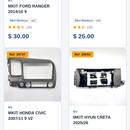
M1
MKIT FORD RANGER
2014/16 9
Mkit Moldura
m1
Mkit Moldura
m1
(26)
(28)
$ 30.00
$ 25.00
Ref: 29707
Ref: 29694
M1
M1
MKIT HONDA CIVIC
MKIT HYUN CRETA
2007/11 9 V2
2025/26