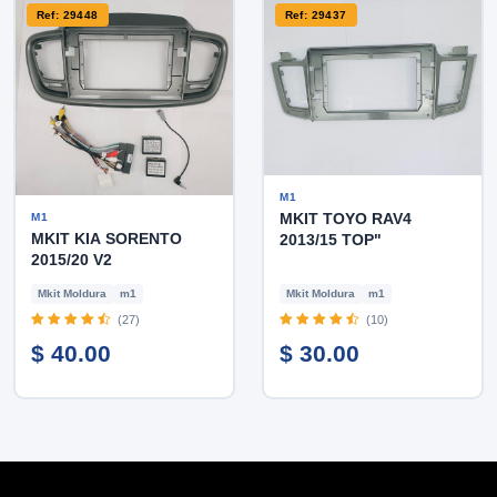
Ref: 29448
Ref: 29437
M1
MKIT TOYO RAV4
M1
MKIT KIA SORENTO
2013/15 TOP"
2015/20 V2
Mkit Moldura
m1
Mkit Moldura
m1
(27)
(10)
$ 40.00
$ 30.00