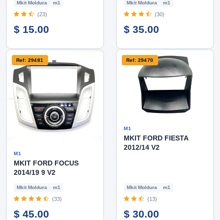
Mkit Moldura
m1
Mkit Moldura
m1
(23)
(30)
$ 15.00
$ 35.00
Ref: 29481
Ref: 29470
M1
MKIT FORD FIESTA
2012/14 V2
M1
MKIT FORD FOCUS
2014/19 9 V2
Mkit Moldura
m1
Mkit Moldura
m1
(33)
(13)
$ 45.00
$ 30.00