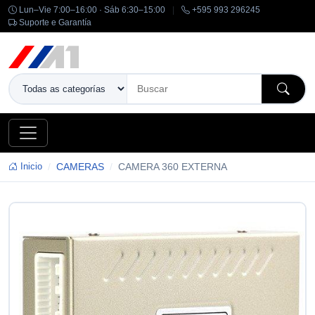
Lun–Vie 7:00–16:00 · Sáb 6:30–15:00
|
+595 993 296245
Suporte e Garantía
Inicio
CAMERAS
CAMERA 360 EXTERNA
-14%