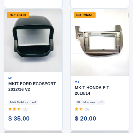
Ref: 29460
Ref: 29459
M1
M1
MKIT FORD ECOSPORT
MKIT HONDA FIT
2012/16 V2
2010/14
Mkit Moldura
m1
Mkit Moldura
m1
(33)
(3)
$ 35.00
$ 20.00