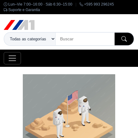
Lun–Vie 7:00–16:00 · Sáb 6:30–15:00
|
+595 993 296245
Suporte e Garantía