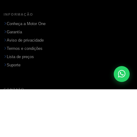
INFORMAÇÃO
Conheça a Motor One
Garantía
Aviso de privacidade
Termos e condições
Lista de preços
Suporte
CONTATO
Endereço
Ciudad del Este, Paraguay
WhatsApp / Teléfono
+595-993 296245
Email