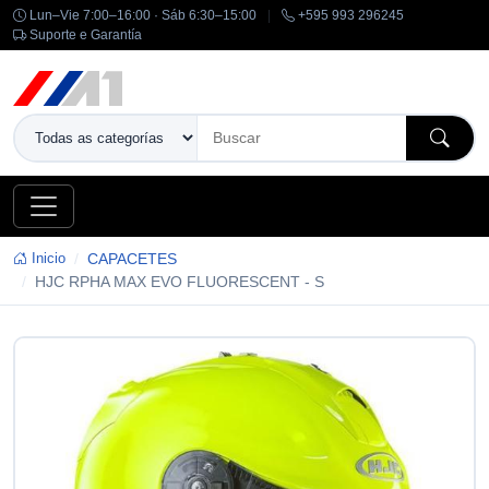
Lun–Vie 7:00–16:00 · Sáb 6:30–15:00
|
+595 993 296245
Suporte e Garantía
Inicio
CAPACETES
HJC RPHA MAX EVO FLUORESCENT - S
-14%