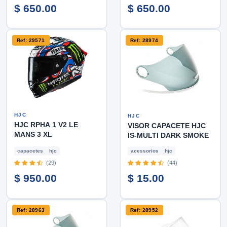
$ 650.00
$ 650.00
Ref: 29571
Ref: 28974
HJC
HJC
HJC RPHA 1 V2 LE
VISOR CAPACETE HJC
MANS 3 XL
IS-MULTI DARK SMOKE
capacetes
hjc
acessorios
hjc
(29)
(44)
$ 950.00
$ 15.00
Ref: 28963
Ref: 28952