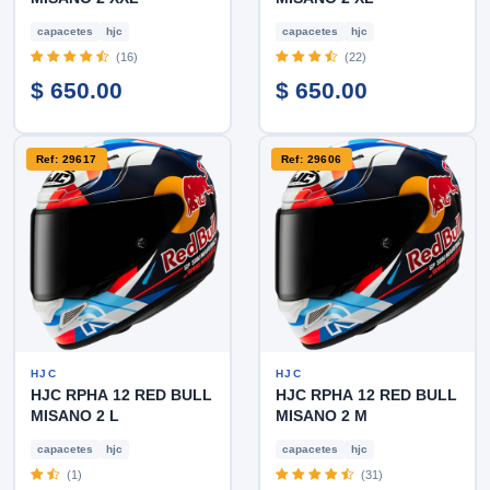
capacetes
hjc
capacetes
hjc
(16)
(22)
$ 650.00
$ 650.00
Ref: 29617
Ref: 29606
HJC
HJC
HJC RPHA 12 RED BULL
HJC RPHA 12 RED BULL
MISANO 2 L
MISANO 2 M
capacetes
hjc
capacetes
hjc
(1)
(31)