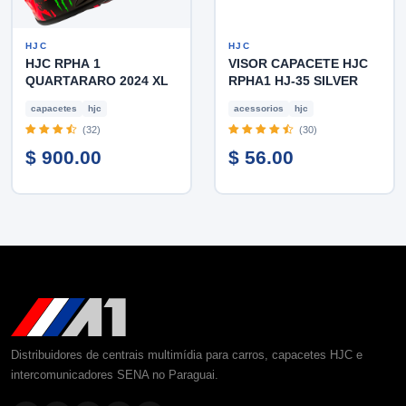
HJC
HJC
HJC RPHA 1
VISOR CAPACETE HJC
QUARTARARO 2024 XL
RPHA1 HJ-35 SILVER
capacetes
hjc
acessorios
hjc
(32)
(30)
$ 900.00
$ 56.00
Distribuidores de centrais multimídia para carros, capacetes HJC e
intercomunicadores SENA no Paraguai.