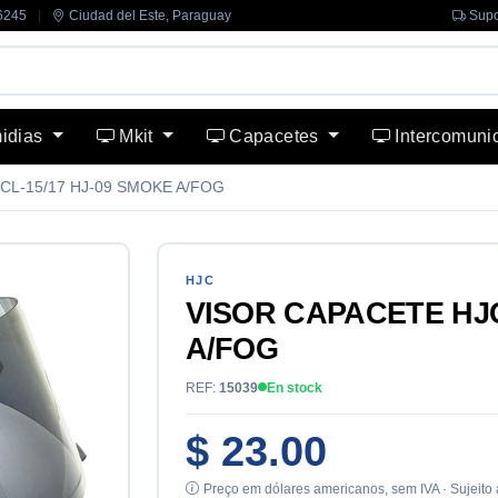
6245
|
Ciudad del Este, Paraguay
Supo
midias
Mkit
Capacetes
Intercomuni
CL-15/17 HJ-09 SMOKE A/FOG
HJC
VISOR CAPACETE HJC
A/FOG
REF:
15039
En stock
$ 23.00
Preço em dólares americanos, sem IVA · Sujeito 