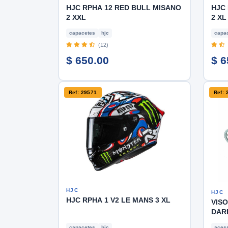
HJC RPHA 12 RED BULL MISANO
HJC 
2 XXL
2 XL
capacetes
hjc
capa
(12)
$ 650.00
$ 6
Ref: 29571
Ref: 
HJC
HJC
HJC RPHA 1 V2 LE MANS 3 XL
VISO
DAR
capacetes
hjc
acess