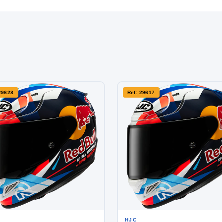
29628
Ref: 29617
HJC