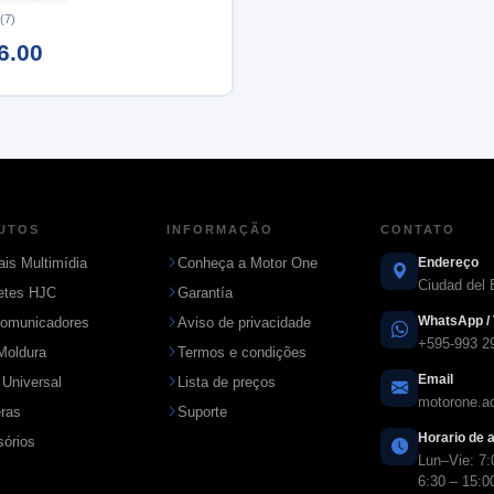
(7)
6.00
UTOS
INFORMAÇÃO
CONTATO
ais Multimídia
Conheça a Motor One
Endereço
Ciudad del 
etes HJC
Garantía
WhatsApp / 
comunicadores
Aviso de privacidade
+595-993 2
Moldura
Termos e condições
Email
 Universal
Lista de preços
motorone.
ras
Suporte
Horario de 
órios
Lun–Vie: 7:
6:30 – 15:0