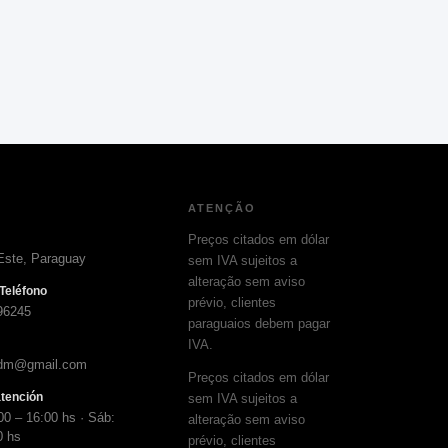
ATENÇÃO
Preços citados em dólar
Este, Paraguay
sem IVA sujeitos a
alteração sem aviso
Teléfono
prévio, clientes
96245
paraguaios debem pagar
IVA.
adm@gmail.com
Preços citados em dólar
atención
sem IVA sujeitos a
00 – 16:00 hs · Sáb:
alteração sem aviso
0 hs
prévio, clientes