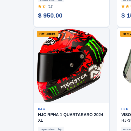
(11)
$ 950.00
$ 1
Ref: 28895
Ref: 
HJC
HJC
HJC RPHA 1 QUARTARARO 2024
VIS
XL
HJ-3
capacetes
hjc
acess