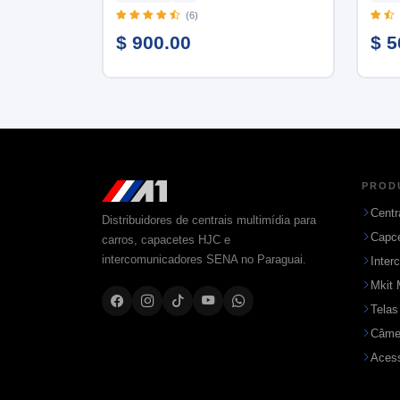
(6)
$ 900.00
$ 5
PROD
Centr
Distribuidores de centrais multimídia para
Capc
carros, capacetes HJC e
intercomunicadores SENA no Paraguai.
Inter
Mkit 
Telas
Câme
Acess