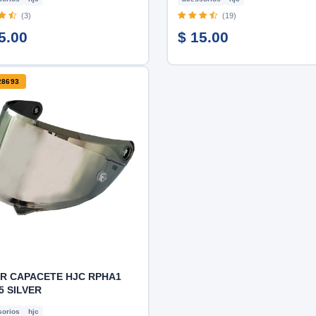
(3)
(19)
5.00
$ 15.00
28693
OR CAPACETE HJC RPHA1
5 SILVER
orios
hjc