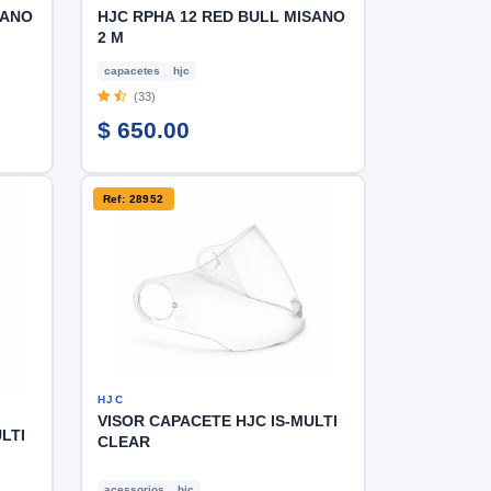
SANO
HJC RPHA 12 RED BULL MISANO
2 M
capacetes
hjc
(33)
$ 650.00
Ref: 28952
HJC
VISOR CAPACETE HJC IS-MULTI
LTI
CLEAR
acessorios
hjc