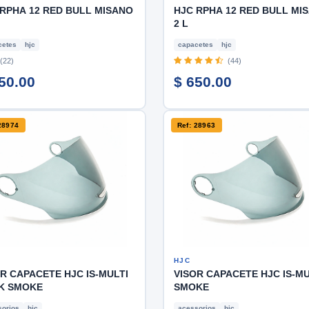
RPHA 12 RED BULL MISANO
HJC RPHA 12 RED BULL MI
2 L
cetes
hjc
capacetes
hjc
(22)
(44)
50.00
$ 650.00
28974
Ref: 28963
HJC
R CAPACETE HJC IS-MULTI
VISOR CAPACETE HJC IS-MU
K SMOKE
SMOKE
orios
hjc
acessorios
hjc