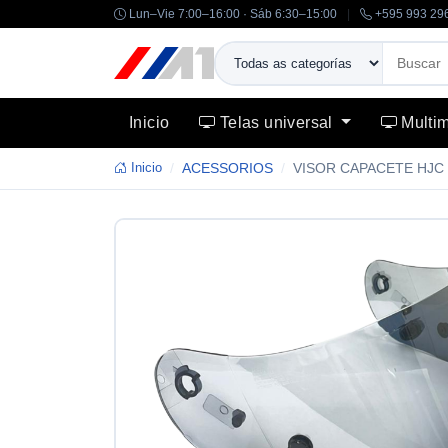
Lun–Vie 7:00–16:00 · Sáb 6:30–15:00
|
+595 993 29
Inicio
Telas universal
Multi
Inicio
ACESSORIOS
VISOR CAPACETE HJC 
-14%