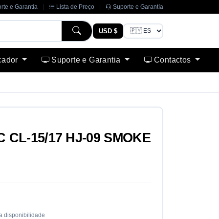
rte e Garantía
|
Lista de Preço
|
Suporte e Garantía
USD $
cador
Suporte e Garantia
Contactos
 CL-15/17 HJ-09 SMOKE
a disponibilidade