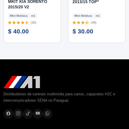
MKIT KIA SORENTO
2013/15 TOP"
2015/20 V2
Mkit Moldura
m1
Mkit Moldura
m1
(30)
(49)
$ 40.00
$ 30.00
Distribuidores de centrais multimídia para carros, capacetes HJC e
intercomunicadores SENA no Paraguai.