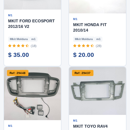
M1
M1
MKIT FORD ECOSPORT
MKIT HONDA FIT
2012/16 V2
2010/14
Mkit Moldura
m1
Mkit Moldura
m1
(18)
(28)
$ 35.00
$ 20.00
Ref: 29448
Ref: 29437
M1
MKIT TOYO RAV4
M1