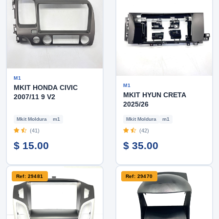
M1
M1
MKIT HONDA CIVIC
MKIT HYUN CRETA
2007/11 9 V2
2025/26
Mkit Moldura
m1
Mkit Moldura
m1
(41)
(42)
$ 15.00
$ 35.00
Ref: 29481
Ref: 29470