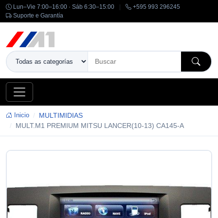
Lun–Vie 7:00–16:00 · Sáb 6:30–15:00
|
+595 993 296245
Suporte e Garantía
Inicio
MULTIMIDIAS
MULT.M1 PREMIUM MITSU LANCER(10-13) CA145-A
-14%