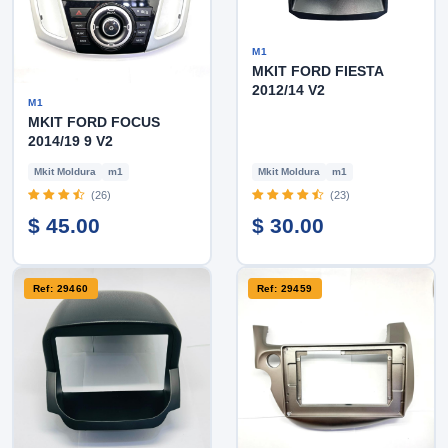
M1
MKIT FORD FIESTA
2012/14 V2
M1
MKIT FORD FOCUS
2014/19 9 V2
Mkit Moldura
m1
Mkit Moldura
m1
(26)
(23)
$ 45.00
$ 30.00
Ref: 29460
Ref: 29459