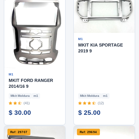
M1
MKIT KIA SPORTAGE
2019 9
M1
MKIT FORD RANGER
2014/16 9
Mkit Moldura
m1
Mkit Moldura
m1
(41)
(12)
$ 30.00
$ 25.00
Ref: 29707
Ref: 29694