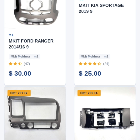
MKIT KIA SPORTAGE
2019 9
M1
MKIT FORD RANGER
2014/16 9
Mkit Moldura
m1
Mkit Moldura
m1
(47)
(24)
$ 30.00
$ 25.00
Ref: 29707
Ref: 29694