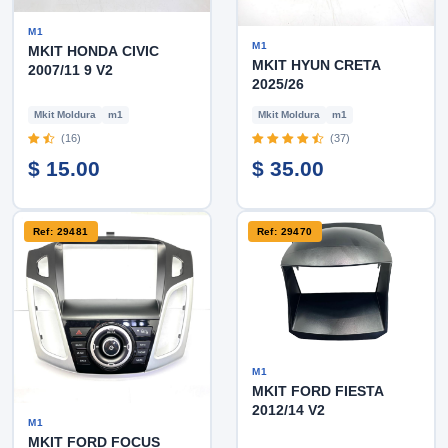
M1
M1
MKIT HONDA CIVIC
MKIT HYUN CRETA
2007/11 9 V2
2025/26
Mkit Moldura
m1
Mkit Moldura
m1
(16)
(37)
$ 15.00
$ 35.00
Ref: 29481
Ref: 29470
M1
MKIT FORD FIESTA
2012/14 V2
M1
MKIT FORD FOCUS