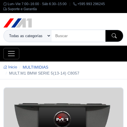
Lun–Vie 7:00–16:00 · Sáb 6:30–15:00
|
+595 993 296245
Suporte e Garantía
Inicio
MULTIMIDIAS
MULT.M1 BMW SERIE 5(13-14) C8057
-14%