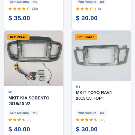
Mkit Moldura
m1
Mkit Moldura
m1
(38)
(16)
$ 35.00
$ 20.00
Ref: 29448
Ref: 29437
M1
MKIT TOYO RAV4
M1
MKIT KIA SORENTO
2013/15 TOP"
2015/20 V2
Mkit Moldura
m1
Mkit Moldura
m1
(8)
(13)
$ 40.00
$ 30.00