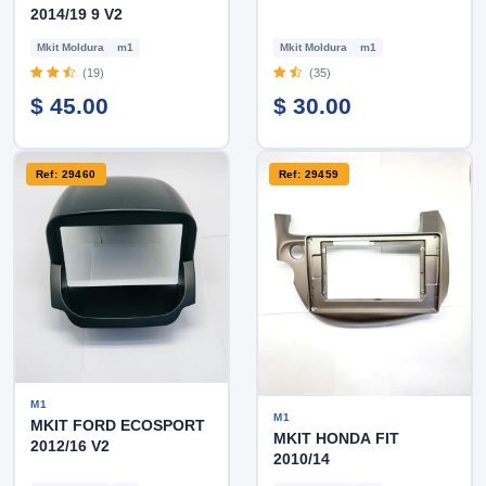
2014/19 9 V2
Mkit Moldura
m1
Mkit Moldura
m1
(19)
(35)
$ 45.00
$ 30.00
Ref: 29460
Ref: 29459
M1
M1
MKIT FORD ECOSPORT
MKIT HONDA FIT
2012/16 V2
2010/14