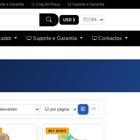
rte e Garantía
|
Lista de Preço
|
Suporte e Garantía
USD $
cador
Suporte e Garantia
Contactos
Ref: 22463