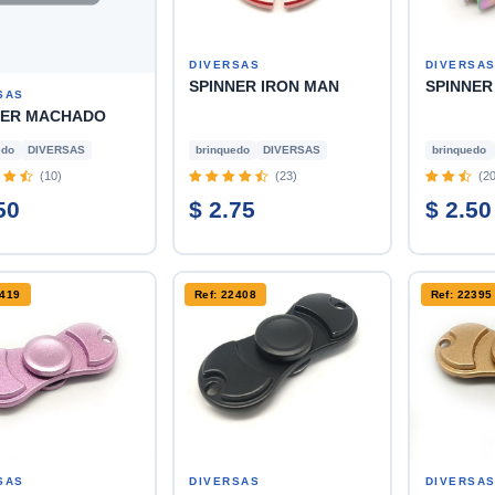
DIVERSAS
DIVERSA
SPINNER IRON MAN
SPINNER
SAS
NER MACHADO
edo
DIVERSAS
brinquedo
DIVERSAS
brinquedo
(10)
(23)
(20
50
$ 2.75
$ 2.50
2419
Ref: 22408
Ref: 22395
SAS
DIVERSAS
DIVERSA