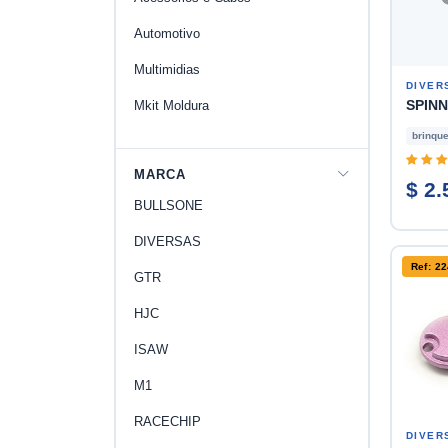
Automotivo
Multimidias
DIVER
SPIN
Mkit Moldura
brinqu
MARCA
$ 2.
BULLSONE
DIVERSAS
Ref: 2
GTR
HJC
ISAW
M1
RACECHIP
DIVER