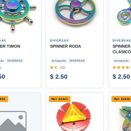
SAS
DIVERSAS
DIVERSA
NER TIMON
SPINNER RODA
SPINNER
CLASICO
edo
DIVERSAS
brinquedo
DIVERSAS
brinquedo
)
(42)
50
$ 2.50
$ 2.50
2452
Ref: 22441
Ref: 22430