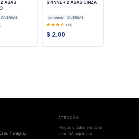
 2 ASAS
SPINNER 2 ASAS CINZA
O
DIVERSAS
brinquedo
DIVERSAS
)
(48)
$ 2.00
ATENÇÃO
Preços citados em dólar
Este, Paraguay
sem IVA sujeitos a