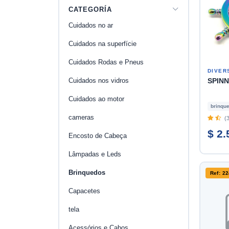
CATEGORÍA
Cuidados no ar
Cuidados na superfície
Cuidados Rodas e Pneus
DIVER
Cuidados nos vidros
SPIN
Cuidados ao motor
brinqu
cameras
(3
$ 2.
Encosto de Cabeça
Lâmpadas e Leds
Brinquedos
Ref: 2
Capacetes
tela
Acessórios e Cabos