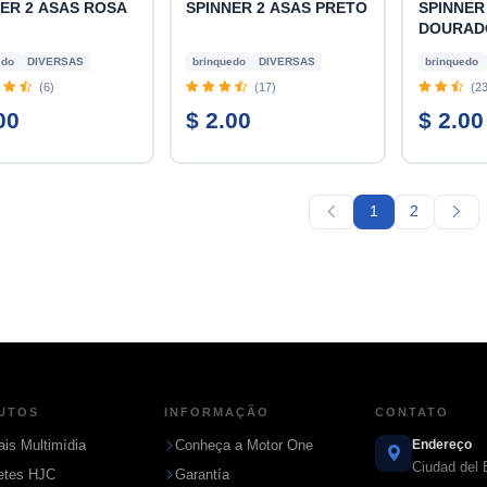
ER 2 ASAS ROSA
SPINNER 2 ASAS PRETO
SPINNER
DOURAD
edo
DIVERSAS
brinquedo
DIVERSAS
brinquedo
(6)
(17)
(23
00
$ 2.00
$ 2.00
1
2
UTOS
INFORMAÇÃO
CONTATO
ais Multimídia
Conheça a Motor One
Endereço
Ciudad del 
etes HJC
Garantía