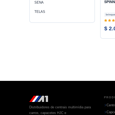
SPINN
SENA
TELAS
brinqu
$ 2.
PROD
Centr
Distribuidores de centrais multimídia para
Capc
carros, capacetes HJC e