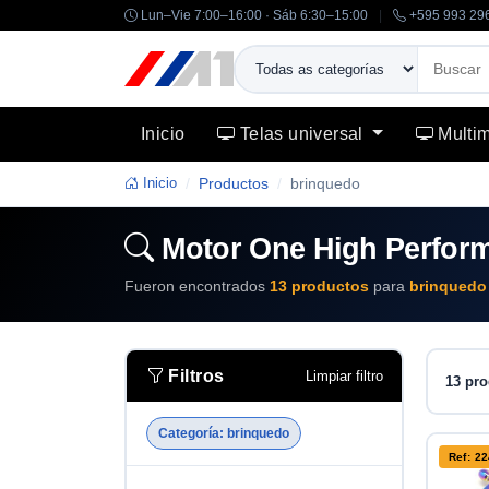
Lun–Vie 7:00–16:00 · Sáb 6:30–15:00
|
+595 993 29
Inicio
Telas universal
Multi
Inicio
Productos
brinquedo
Motor One High Perfor
Fueron encontrados
13 productos
para
brinquedo
Filtros
Limpiar filtro
13 pro
Categoría: brinquedo
Ref: 2