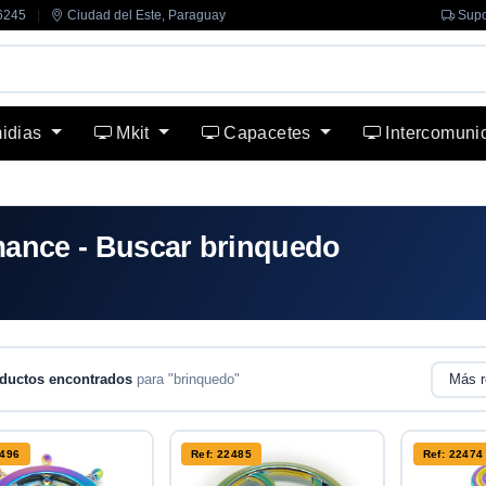
6245
|
Ciudad del Este, Paraguay
Supo
midias
Mkit
Capacetes
Intercomuni
mance - Buscar brinquedo
ductos encontrados
para "brinquedo"
2496
Ref: 22485
Ref: 22474