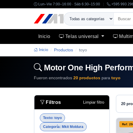
Lun–Vie 7:00–16:00 · Sáb 6:30–15:00
|
+595 993 29
Inicio
Telas universal
Multi
Inicio
Productos
toyo
Motor One High Perform
Fueron encontrados
20 productos
para
toyo
Filtros
Limpiar filtro
20 pro
Texto: toyo
Ref: 2
Categoría: Mkit Moldura