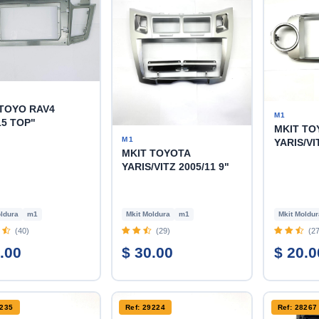
TOYO RAV4
M1
15 TOP"
MKIT TO
M1
YARIS/VI
MKIT TOYOTA
YARIS/VITZ 2005/11 9"
ldura
m1
Mkit Moldura
m1
Mkit Moldur
(40)
(29)
(27
.00
$ 30.00
$ 20.0
9235
Ref: 29224
Ref: 28267