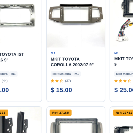
M1
M1
TOYOTA IST
MKIT TO
MKIT TOYOTA
16 9"
9
COROLLA 2002/07 9"
ldura
m1
Mkit Moldura
m1
Mkit Moldur
(44)
(37)
.00
$ 15.00
$ 25.0
7233
Ref: 27165
Ref: 26781