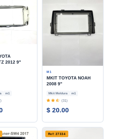
YOTA
TZ 2012 9"
M1
MKIT TOYOTA NOAH
2008 9"
a
m1
Mkit Moldura
m1
)
(31)
0
$ 20.00
Ref: 27334