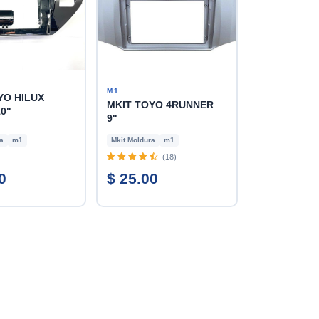
M1
YO HILUX
MKIT TOYO 4RUNNER
10"
9"
a
m1
Mkit Moldura
m1
(18)
0
$ 25.00