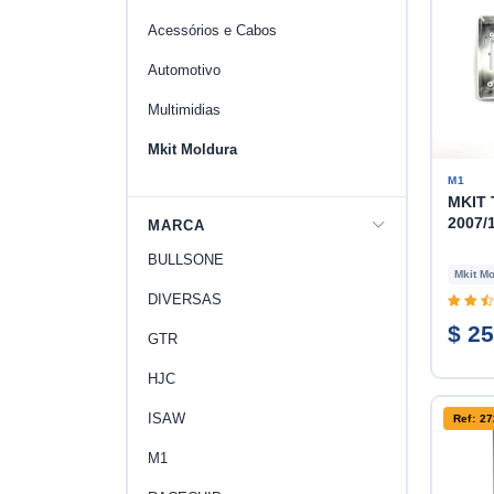
Acessórios e Cabos
Automotivo
Multimidias
Mkit Moldura
M1
MKIT 
2007/
MARCA
BULLSONE
Mkit Mo
DIVERSAS
$ 25
GTR
HJC
ISAW
Ref: 2
M1