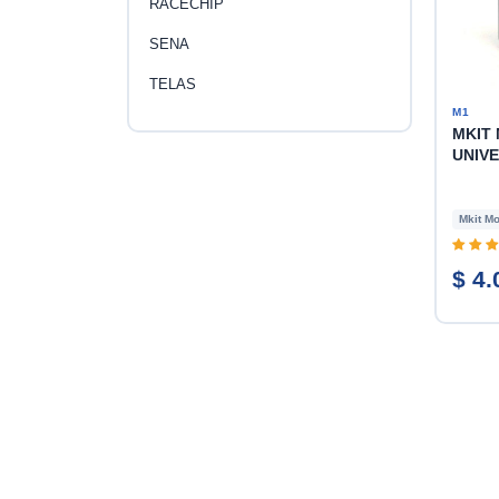
RACECHIP
SENA
TELAS
M1
MKIT
UNIV
Mkit Mo
$ 4.