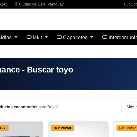
6245
|
Ciudad del Este, Paraguay
Supo
midias
Mkit
Capacetes
Intercomuni
ance - Buscar toyo
ductos encontrados
para "toyo"
9437
Ref: 29268
Ref: 29257