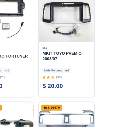
M1
MKIT TOYO PREMIO
YO FORTUNER
2003/07
a
m1
Mkit Moldura
m1
(23)
(32)
0
$ 20.00
Ref: 26670