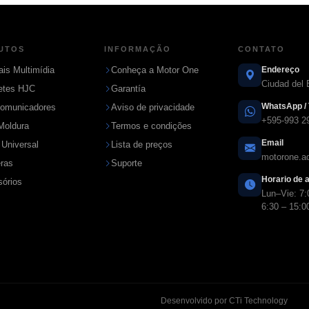
UTOS
INFORMAÇÃO
CONTATO
ais Multimídia
Conheça a Motor One
Endereço
Ciudad del 
etes HJC
Garantía
WhatsApp / 
comunicadores
Aviso de privacidade
+595-993 2
Moldura
Termos e condições
Email
 Universal
Lista de preços
motorone.
ras
Suporte
Horario de 
órios
Lun–Vie: 7:
6:30 – 15:0
Desenvolvido por CTi Technology