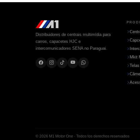
PROD
Centr
Distribuidores de centrais multimídia para
Capc
carros, capacetes HJC e
intercomunicadores SENA no Paraguai.
Inter
Mkit 
Telas
Câme
Acess
© 2026 M1 Motor One · Todos los derechos reservados