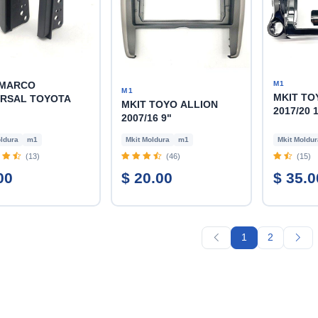
M1
 MARCO
M1
MKIT TO
ERSAL TOYOTA
MKIT TOYO ALLION
2017/20 
2007/16 9"
ldura
m1
Mkit Moldura
m1
Mkit Moldur
(13)
(46)
(15)
00
$ 20.00
$ 35.0
1
2