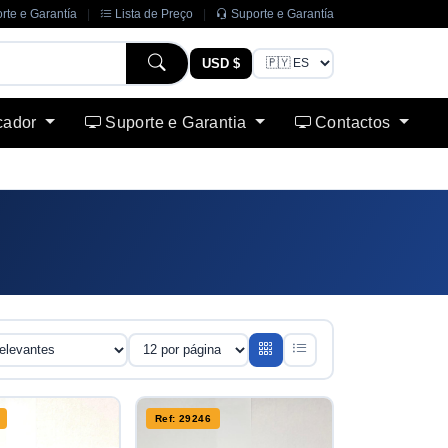
rte e Garantía
|
Lista de Preço
|
Suporte e Garantía
USD $
cador
Suporte e Garantia
Contactos
Ref: 29246