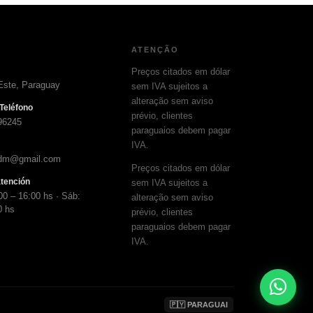
ATENÇÃO
Preços citados em dólar
Este, Paraguay
sem IVA sujeitos a
alteração sem aviso
Teléfono
prévio, clientes
96245
paraguaios debem pagar
IVA.
adm@gmail.com
Preços citados em dólar
atención
sem IVA sujeitos a
00 – 16:00 hs · Sáb:
alteração sem aviso
0 hs
prévio, clientes
paraguaios debem pagar
IVA.
🇵🇾 PARAGUAI