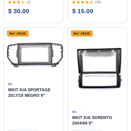
(3)
(38)
$ 30.00
$ 15.00
Ref: 29336
Ref: 29325
M1
MKIT KIA SPORTAGE
2017/18 NEGRO 9"
M1
MKIT KIA SORENTO
2004/09 9"