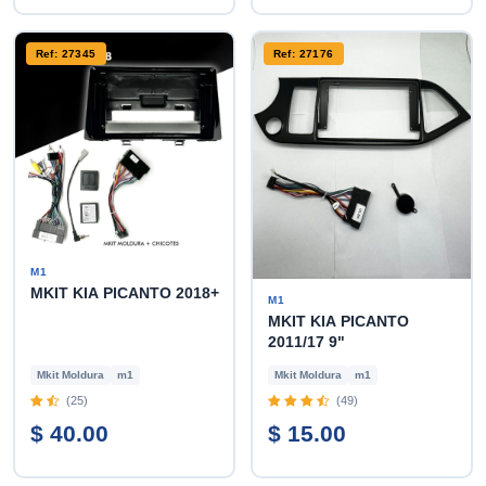
Ref: 27345
Ref: 27176
M1
MKIT KIA PICANTO 2018+
M1
MKIT KIA PICANTO
2011/17 9"
Mkit Moldura
m1
Mkit Moldura
m1
(25)
(49)
$ 40.00
$ 15.00