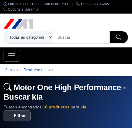
Lun–Vie 7:00–16:00 · Sáb 6:30–15:00
|
+595 993 296245
Suporte e Garantía
Inicio
Productos
kia
Motor One High Performance -
Buscar kia
Fueron encontrados
18 productos
para
kia
Filtrar