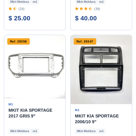
Mkit Moldura
m1
Mkit Moldura
m1
(24)
(39)
$ 25.00
$ 40.00
Ref: 29358
Ref: 29347
M1
MKIT KIA SPORTAGE
M1
MKIT KIA SPORTAGE
2017 GRIS 9"
2006/10 9"
Mkit Moldura
m1
Mkit Moldura
m1