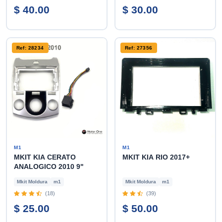
$ 40.00
$ 30.00
Ref: 28234
Ref: 27356
M1
M1
MKIT KIA CERATO
MKIT KIA RIO 2017+
ANALOGICO 2010 9"
Mkit Moldura
m1
Mkit Moldura
m1
(18)
(39)
$ 25.00
$ 50.00