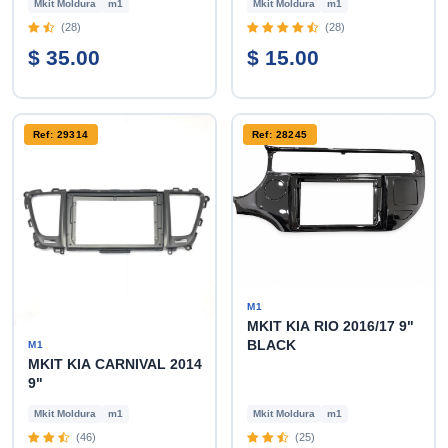
Mkit Moldura
m1
Mkit Moldura
m1
(28)
(28)
$ 35.00
$ 15.00
Ref: 29314
Ref: 28245
M1
MKIT KIA RIO 2016/17 9"
BLACK
M1
MKIT KIA CARNIVAL 2014
9"
Mkit Moldura
m1
Mkit Moldura
m1
(46)
(25)