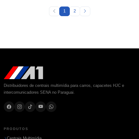
1
2
Distribuidores de centrais multimídia para carros, capacetes HJC e
intercomunicadores SENA no Paraguai.
PRODUTOS
Centrais Multimídia